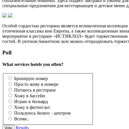
соблазнительные новинки. Здесь подают завтраки и ужины для 
специальные предложения для вегетарианцев и детское меню д
Особой гордостью ресторана является великолепная коллекция 
утонченная классика вин Европы, а также коллекционные вин
мероприятие в ресторане «ИСТИКЛОЛ» будет торжественным и 
гостей. В уютном банкетном зале можно отпраздновать торжест
Poll
What services hotels you often?
Бронирую номер
Просто живу в номере
Питаюсь в ресторане
Хожу в бассейн
Играю в бильярд
Хожу в фитнесзал
Пользуюсь бизнес - центром
Всеми..
Results