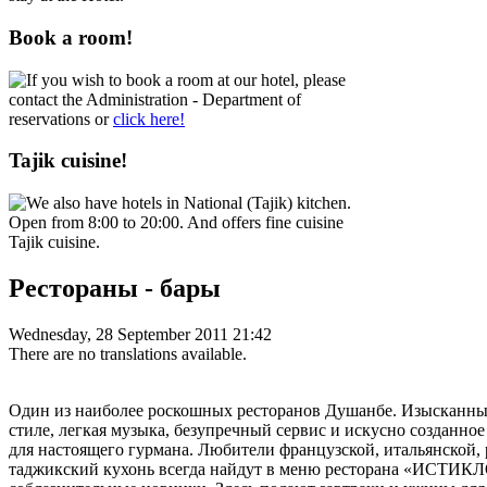
Book a room!
If you wish to book a room at our hotel, please
contact the Administration - Department of
reservations or
click here!
Tajik cuisine!
We also have hotels in National (Tajik) kitchen.
Open from 8:00 to 20:00. And offers fine cuisine
Tajik cuisine.
Рестораны - бары
Wednesday, 28 September 2011 21:42
There are no translations available.
Один из наиболее роскошных ресторанов Душанбе. Изысканный
стиле, легкая музыка, безупречный сервис и искусно созданно
для настоящего гурмана. Любители французской, итальянской, 
таджикский кухонь всегда найдут в меню ресторана «ИСТИК